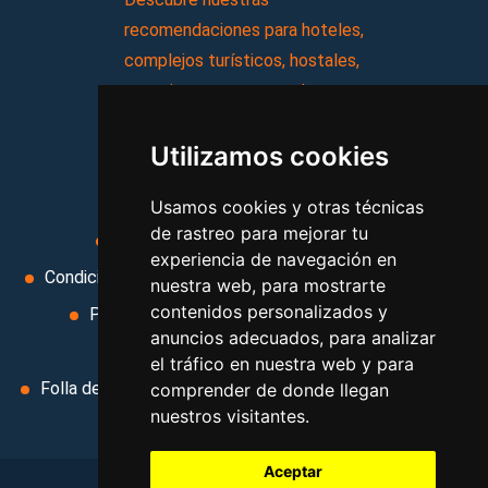
recomendaciones para hoteles,
complejos turísticos, hostales,
vacaciones, paquetes de
viajes, y mucho más!
Utilizamos cookies
MI AGENCIA
Usamos cookies y otras técnicas
de rastreo para mejorar tu
Aviso legal
Condiciones de uso
experiencia de navegación en
Condiciones Generales
Ley de Viajes Combinados
nuestra web, para mostrarte
contenidos personalizados y
Política de privacidad
Uso de cookies
anuncios adecuados, para analizar
Cambiar preferencias de cookies
el tráfico en nuestra web y para
Folla de Reclamación
Area privada
Contacto
comprender de donde llegan
nuestros visitantes.
Aceptar