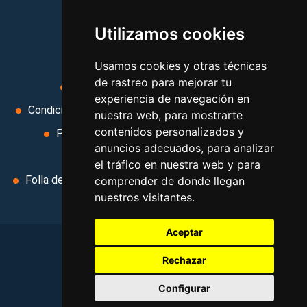
viajes, y mucho más!
Utilizamos cookies
MI AGENCIA
Usamos cookies y otras técnicas
de rastreo para mejorar tu
Aviso legal
Condiciones de uso
experiencia de navegación en
Condiciones Generales
Ley de Viajes Combinados
nuestra web, para mostrarte
contenidos personalizados y
Política de privacidad
Uso de cookies
anuncios adecuados, para analizar
Cambiar preferencias de cookies
el tráfico en nuestra web y para
Folla de Reclamación
Area privada
Contacto
comprender de donde llegan
nuestros visitantes.
Aceptar
Rechazar
©
2026
. Todos los derechos reservados
.
Configurar
Aviso legal